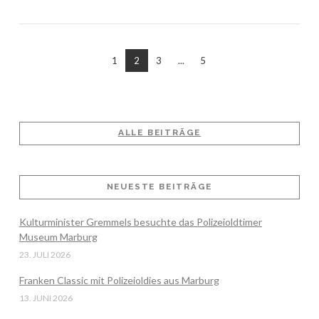
1
2
3
...
5
ALLE BEITRÄGE
VIEW POST
NEUESTE BEITRÄGE
Kulturminister Gremmels besuchte das Polizeioldtimer
Museum Marburg
23. JULI 2026
Franken Classic mit Polizeioldies aus Marburg
13. JUNI 2026