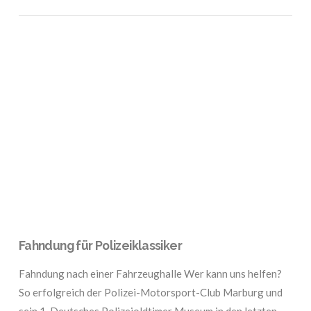
VIEW POST
Fahndung für Polizeiklassiker
Fahndung nach einer Fahrzeughalle Wer kann uns helfen?
So erfolgreich der Polizei-Motorsport-Club Marburg und
sein 1. Deutsches Polizeioldtimer Museum in den letzten