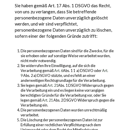
Sie haben gemäß Art. 17 Abs. 1 DSGVO das Recht,
von uns zu verlangen, dass Sie betreffende
personenbezogene Daten unverzüglich gelöscht
werden, und wir sind verpflichtet,
personenbezogene Daten unverzüglich zu löschen,
sofern einer der folgenden Gründe zutrifft:
Die personenbezogenen Daten sind für die Zwecke, für die
sie erhoben oder auf sonstige Weise verarbeitet wurden,
nicht mehr notwendig.
Sie widerrufen Ihre Einwilligung, auf die sich die
Verarbeitung gemäß
Art. 6
Abs. 1 1 a) DSGVO oder
Art.
9
Abs. 2 a) DSGVO stützte, und es fehlt an einer
anderweitigen Rechtsgrundlage für die Verarbeitung.
Sie legen gemäß
Art. 21
Abs. 1 DSGVO Widerspruch gegen
die Verarbeitung ein und es liegen keine vorrangigen
berechtigten Gründe für die Verarbeitung vor, oder Sie
legen gemäß
Art. 21
Abs. 2 DSGVO Widerspruch gegen die
Verarbeitung ein.
Die personenbezogenen Daten wurden unrechtmäßig
verarbeitet.
Die Löschung der personenbezogenen Daten ist zur
Erfüllung einer rechtlichen Verpflichtung nach dem
Unionsrecht oder dem Recht der Mitgliedstaaten