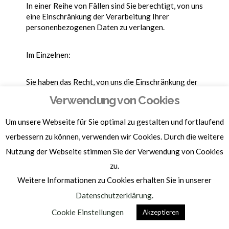
In einer Reihe von Fällen sind Sie berechtigt, von uns
eine Einschränkung der Verarbeitung Ihrer
personenbezogenen Daten zu verlangen.
Im Einzelnen:
Sie haben das Recht, von uns die Einschränkung der
Verarbeitung zu verlangen, wenn eine der folgenden
Verwendung von Cookies
Voraussetzungen gegeben ist:
Um unsere Webseite für Sie optimal zu gestalten und fortlaufend
die Richtigkeit der personenbezogenen Daten wird von
verbessern zu können, verwenden wir Cookies. Durch die weitere
Ihnen bestritten, und zwar für eine Dauer, die es uns
ermöglicht, die Richtigkeit der personenbezogenen Daten
Nutzung der Webseite stimmen Sie der Verwendung von Cookies
zu überprüfen,
die Verarbeitung unrechtmäßig ist und Sie die Löschung der
zu.
personenbezogenen Daten ablehnten und stattdessen die
Weitere Informationen zu Cookies erhalten Sie in unserer
Einschränkung der Nutzung der personenbezogenen Daten
verlangt haben;
Datenschutzerklärung
.
wir die personenbezogenen Daten für die Zwecke der
Verarbeitung nicht länger benötigen, Sie die Daten jedoch
Cookie Einstellungen
Akzeptieren
zur Geltendmachung, Ausübung oder Verteidigung von
Rechtsansprüchen benötigen, oder