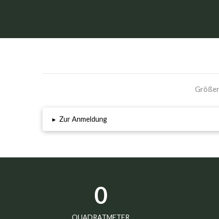
Größere
▸
Zur Anmeldung
0
QUADRATMETER