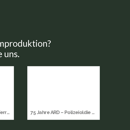
ilmproduktion?
e uns.
Stammheim – Zeit des Terrors
75 Jahre ARD – Polizeioldie aus Marburg spielt Hauptrolle