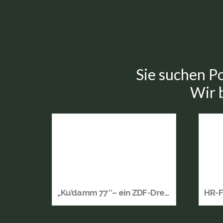
Sie suchen Po
Wir b
„Ku’damm 77″– ein ZDF-Dreiteiler