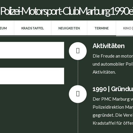
SEUM
KRADSTAFFEL
NEUIGKEITEN
TERMINE
KINO 
Aktivitäten
Die Freude an motor
und automobiler Poli
Aktivitäten.
1990 | Gründ
Der PMC Marburg wu
Polizeidirektion Ma
gegründet. Die Verei
Kradstaffel für öff