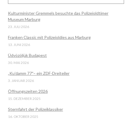
Kulturminister Gremmels besuchte das Polizeioldtimer
Museum Marburg
23. JULI 2026
Franken Classic mit Polizeioldies aus Marburg
13. JUNI 2026
Üdvözöljük Budapest
30. MAI 2026
„Ku’damm 77″– ein ZDF-Dreiteiler
3. JANUAR 2026
Öffnungszeiten 2026
15. DEZEMBER 2025
Sternfahrt der Polizeiklassiker
16. OKTOBER 2025