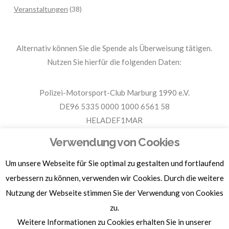
Veranstaltungen
(38)
Alternativ können Sie die Spende als Überweisung tätigen.
Nutzen Sie hierfür die folgenden Daten:
Polizei-Motorsport-Club Marburg 1990 e.V.
DE96 5335 0000 1000 6561 58
HELADEF1MAR
Spende PMC Marburg
Verwendung von Cookies
Um unsere Webseite für Sie optimal zu gestalten und fortlaufend
Für Spendenbescheinigungen, Sachspenden und weitere
Informationen, hier klicken.
verbessern zu können, verwenden wir Cookies. Durch die weitere
Nutzung der Webseite stimmen Sie der Verwendung von Cookies
zu.
Weitere Informationen zu Cookies erhalten Sie in unserer
Homepage by
BAM-WERBUNG