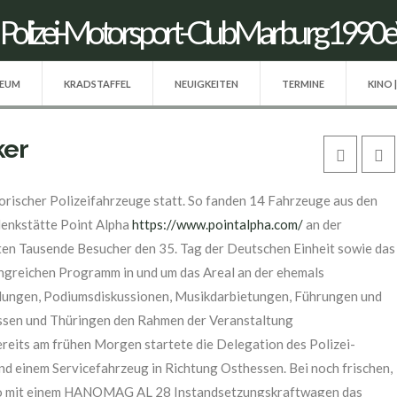
SEUM
KRADSTAFFEL
NEUIGKEITEN
TERMINE
KINO 
ker
orischer Polizeifahrzeuge statt. So fanden 14 Fahrzeuge aus den
denkstätte Point Alpha
https://www.pointalpha.com/
an der
rten Tausende Besucher den 35. Tag der Deutschen Einheit sowie das
ngreichen Programm in und um das Areal an der ehemals
llungen, Podiumsdiskussionen, Musikdarbietungen, Führungen und
ssen und Thüringen den Rahmen der Veranstaltung
ereits am frühen Morgen startete die Delegation des Polizei-
nd einem Servicefahrzeug in Richtung Osthessen. Bei noch frischen,
do mit einem HANOMAG AL 28 Instandsetzungskraftwagen das