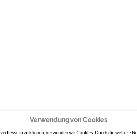
Verwendung von Cookies
d verbessern zu können, verwenden wir Cookies. Durch die weitere 
Homepage by
BAM-WERBUNG