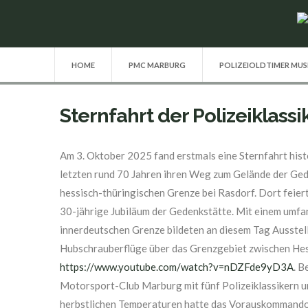
HOME
PMC MARBURG
POLIZEIOLDTIMER MU
Sternfahrt der Polizeiklassi
Am 3. Oktober 2025 fand erstmals eine Sternfahrt hist
letzten rund 70 Jahren ihren Weg zum Gelände der Ge
hessisch-thüringischen Grenze bei Rasdorf. Dort feie
30-jährige Jubiläum der Gedenkstätte. Mit einem umfa
innerdeutschen Grenze bildeten an diesem Tag Ausste
Hubschrauberflüge über das Grenzgebiet zwischen He
https://www.youtube.com/watch?v=nDZFde9yD3A
. B
Motorsport-Club Marburg mit fünf Polizeiklassikern u
herbstlichen Temperaturen hatte das Vorauskomman