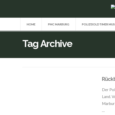
HOME
PMC MARBURG
POLIZEIOLDTIMER MU
Tag Archive
Rückb
Der Pol
Land. V
Marburg
…