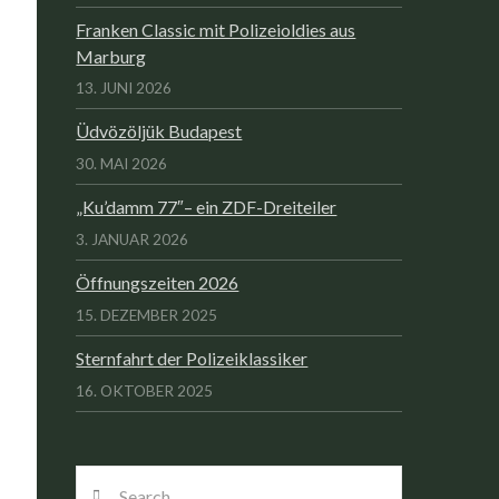
Franken Classic mit Polizeioldies aus
Marburg
13. JUNI 2026
Üdvözöljük Budapest
30. MAI 2026
„Ku’damm 77″– ein ZDF-Dreiteiler
3. JANUAR 2026
Öffnungszeiten 2026
15. DEZEMBER 2025
Sternfahrt der Polizeiklassiker
16. OKTOBER 2025
Search