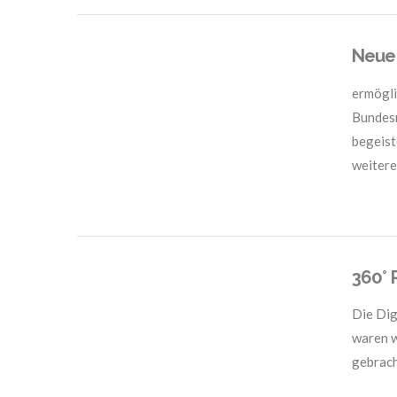
Neue 
ermögli
Bundesr
begeist
weitere
VIEW POST
360° 
Die Dig
waren w
gebrach