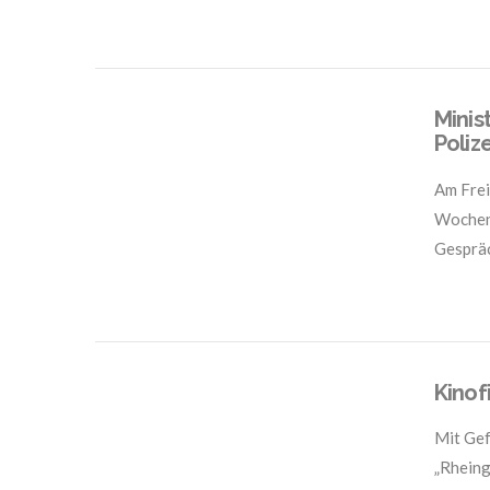
Minis
Poliz
Am Frei
Wochenb
Gespräc
VIEW POST
Kinof
Mit Gef
„Rheing