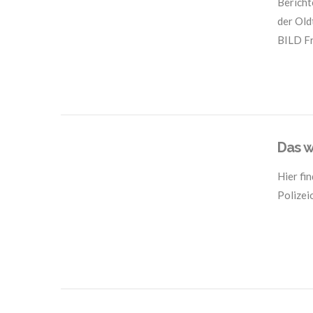
Bericht
der Old
BILD Fr
VIEW POST
Das w
Hier fi
Polizei
VIEW POST