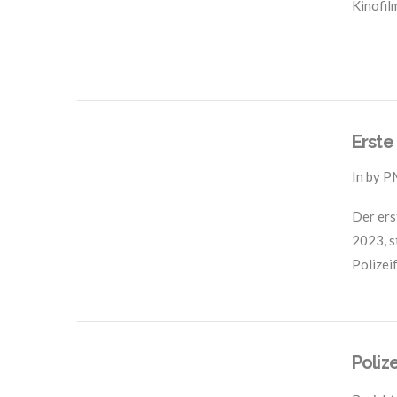
Kinofil
VIEW POST
Erste
In by 
Der ers
2023, s
Polizei
VIEW POST
Poliz