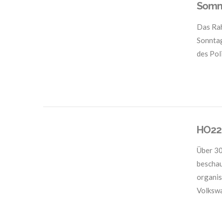
Somme
Das Rah
Sonntag
des Pol
VIEW POST
HO22 
Über 30
beschau
organis
Volksw
VIEW POST