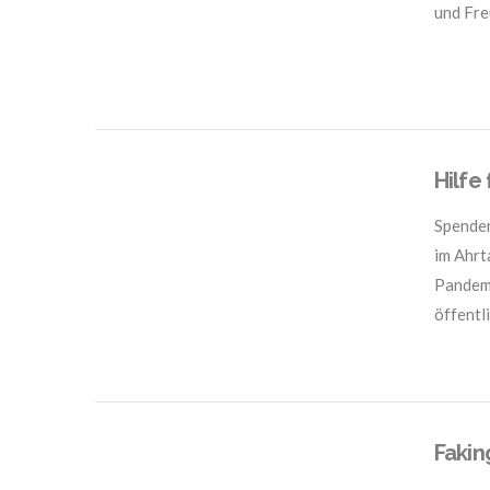
und Fre
VIEW POST
Hilfe
Spenden
im Ahrt
Pandemi
öffentl
VIEW POST
Fakin