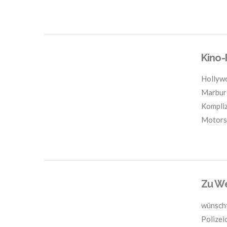
VIEW POST
Kino-
Hollywo
Marburg
Kompliz
Motors
VIEW POST
Zu We
wünscht
Polizei