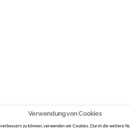
Verwendung von Cookies
d verbessern zu können, verwenden wir Cookies. Durch die weitere 
Homepage by
BAM-WERBUNG