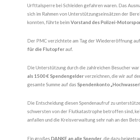
Urfttalsperre bei Schleiden gefahren waren. Das Ausma
sich im Rahmen von Unterstützungseinsätzen der Berei
konnten, führte beim
Vorstand des Polizei-Motorspo
Der PMC verzichtete am Tag der Wiedereröffnung auf 
für die Flutopfer
auf.
Die Unterstützung durch die zahlreichen Besucher war
als 1500 € Spendengelder
verzeichnen, die wir auf d
gesamte Summe auf das
Spendenkonto „Hochwasserhi
Die Entscheidung diesen Spendenaufruf zu unterstützen
schwersten von der Flutkatastrophe betroffen sind, k
anfallen und die Kreisverwaltung sehr nah an den Betr
Ein großes
DANKE an alle Spender
, die dazu beigetra