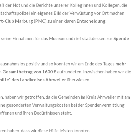
ß der Not und die Berichte unserer Kolleginnen und Kollegen, die
tschaftspolizei ein eigenes Bild der Verwüstung vor Ort machen
rt-Club Marburg
(PMC) zu einer klaren
Entscheidung
.
seine Einnahmen für das Museum und rief stattdessen zur
Spende
 ausnahmslos positiv und so konnten wir am Ende des Tages
mehr
en
Gesamtbetrag von 1600 €
aufrundeten. Inzwischen haben wir die
lfe“ des Landkreises Ahrweiler
überwiesen.
, haben wir getroffen, da die Gemeinden im Kreis Ahrweiler mit am
eine gesonderten Verwaltungskosten bei der Spendenvermittlung
offenen und ihren Bedürfnissen steht.
gen haben, dass wir diese Hilfe leisten konnten.