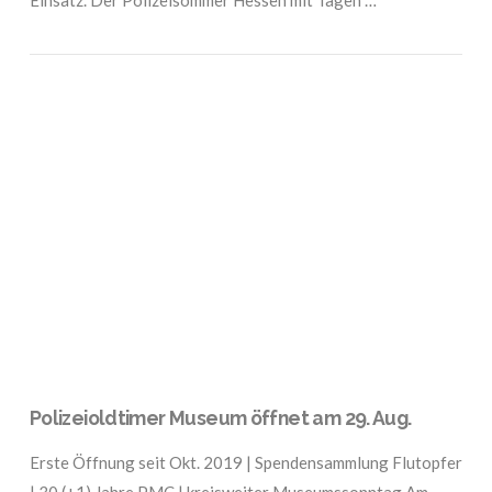
VIEW POST
Polizeioldtimer Museum öffnet am 29. Aug.
Erste Öffnung seit Okt. 2019 | Spendensammlung Flutopfer
| 30 (+1) Jahre PMC | kreisweiter Museumssonntag Am