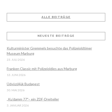
ALLE BEITRÄGE
VIEW POST
NEUESTE BEITRÄGE
Kulturminister Gremmels besuchte das Polizeioldtimer
Museum Marburg
23. JULI 2026
Franken Classic mit Polizeioldies aus Marburg
13. JUNI 2026
Üdvözöljük Budapest
30. MAI 2026
„Ku’damm 77″– ein ZDF-Dreiteiler
3. JANUAR 2026