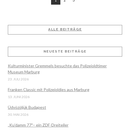
VIEW POST
ALLE BEITRÄGE
NEUESTE BEITRÄGE
Kulturminister Gremmels besuchte das Polizeioldtimer
Museum Marburg
23. JULI 2026
Franken Classic mit Polizeioldies aus Marburg
13. JUNI 2026
Üdvözöljük Budapest
30. MAI 2026
„Ku’damm 77″– ein ZDF-Dreiteiler