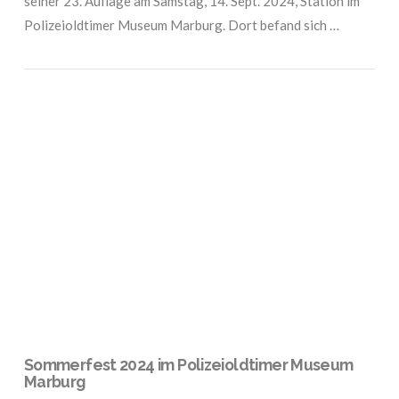
seiner 23. Auflage am Samstag, 14. Sept. 2024, Station im
Polizeioldtimer Museum Marburg. Dort befand sich …
VIEW POST
Sommerfest 2024 im Polizeioldtimer Museum
Marburg