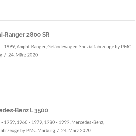
i-Ranger 2800 SR
 - 1999
,
Amphi-Ranger
,
Geländewagen
,
Spezialfahrzeuge
by PMC
g
24. März 2020
edes-Benz L 3500
 - 1959
,
1960 - 1979
,
1980 - 1999
,
Mercedes-Benz
,
fahrzeuge
by PMC Marburg
24. März 2020