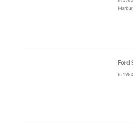
In
1980
Marbur
VIEW POST
Ford 
In
1980
VIEW POST