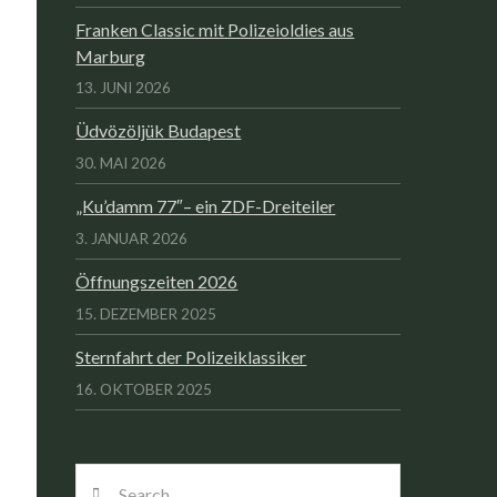
Franken Classic mit Polizeioldies aus
Marburg
13. JUNI 2026
Üdvözöljük Budapest
30. MAI 2026
„Ku’damm 77″– ein ZDF-Dreiteiler
3. JANUAR 2026
Öffnungszeiten 2026
15. DEZEMBER 2025
Sternfahrt der Polizeiklassiker
16. OKTOBER 2025
Search