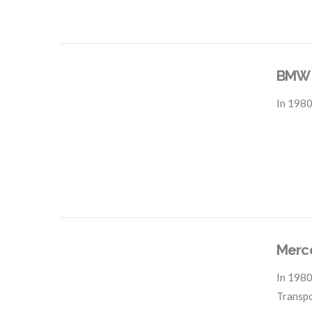
BMW 
In
1980
VIEW POST
Merce
In
1980
Transp