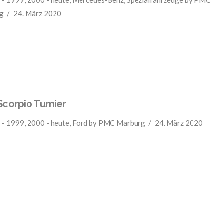
 - 1999
,
2000 - heute
,
Mercedes-Benz
,
Spezialfahrzeuge
by PMC
g
24. März 2020
Scorpio Turnier
 - 1999
,
2000 - heute
,
Ford
by PMC Marburg
24. März 2020