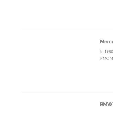
VIEW POST
Merc
In
1980
PMC M
VIEW POST
BMW 