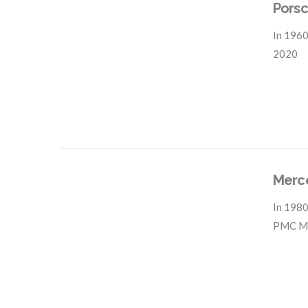
Pors
In
1960
2020
VIEW POST
Merc
In
1980
PMC M
VIEW POST