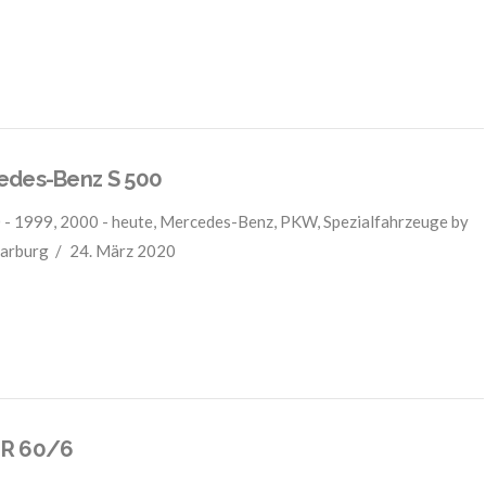
edes-Benz S 500
 - 1999
,
2000 - heute
,
Mercedes-Benz
,
PKW
,
Spezialfahrzeuge
by
arburg
24. März 2020
R 60/6