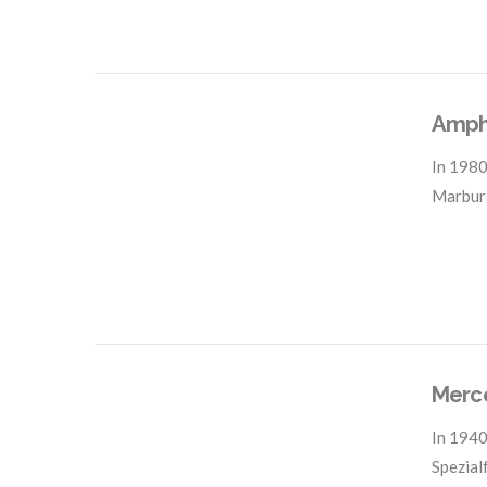
VIEW POST
Amph
In
1980
Marbur
VIEW POST
Merc
In
1940
Spezial