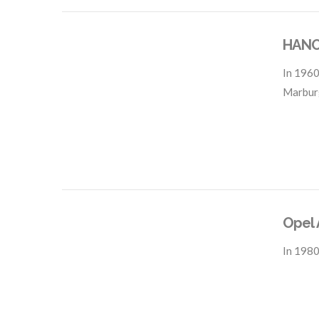
HANO
In
1960
Marbur
VIEW POST
Opel 
In
1980