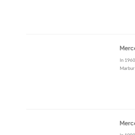
VIEW POST
Merc
In
1960
Marbur
VIEW POST
Merc