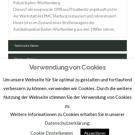
Polizei Baden-Württemberg.
Dieses Fahrzeug wurde 1998 aus Privatbesitz angekauft und in
der Werkstatt des PMC Marburg restauriert und rekonstruiert.
Heute ist es im Zustand eines Streifenwagens der
Autobahnpolizei Baden-Württemberg aus den 1980er Jahren.
Technische Daten
Weitere Bilder
Verwendung von Cookies
FAHRZEUGSCHEIN HERUNTERLADEN
Um unsere Webseite für Sie optimal zu gestalten und fortlaufend
verbessern zu können, verwenden wir Cookies. Durch die weitere
Nutzung der Webseite stimmen Sie der Verwendung von Cookies
zu.
Weitere Informationen zu Cookies erhalten Sie in unserer
Homepage by
BAM-WERBUNG
Datenschutzerklärung
.
IMPRESSUM | DATENSCHUTZ
Cookie Einstellungen
Akzeptieren