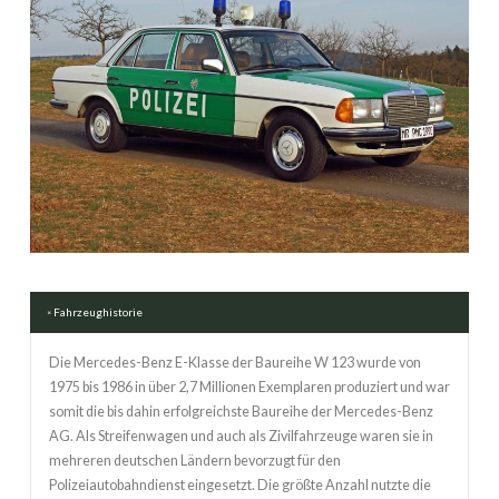
Fahrzeughistorie
Die Mercedes-Benz E-Klasse der Baureihe W 123 wurde von
1975 bis 1986 in über 2,7 Millionen Exemplaren produziert und war
somit die bis dahin erfolgreichste Baureihe der Mercedes-Benz
AG. Als Streifenwagen und auch als Zivilfahrzeuge waren sie in
mehreren deutschen Ländern bevorzugt für den
Polizeiautobahndienst eingesetzt. Die größte Anzahl nutzte die