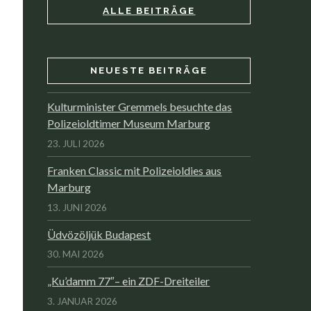
ALLE BEITRÄGE
NEUESTE BEITRÄGE
Kulturminister Gremmels besuchte das
Polizeioldtimer Museum Marburg
23. JULI 2026
Franken Classic mit Polizeioldies aus
Marburg
13. JUNI 2026
Üdvözöljük Budapest
30. MAI 2026
„Ku’damm 77″– ein ZDF-Dreiteiler
3. JANUAR 2026