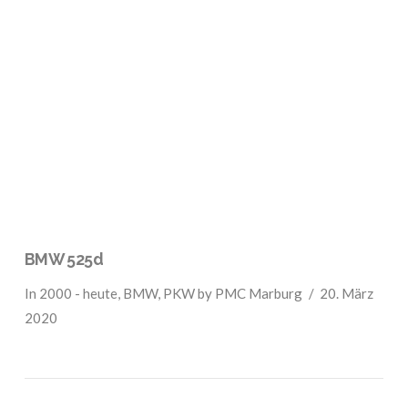
VIEW POST
BMW 525d
In
2000 - heute
,
BMW
,
PKW
by PMC Marburg
20. März
2020