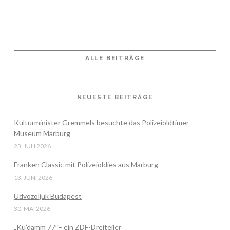
ALLE BEITRÄGE
NEUESTE BEITRÄGE
Kulturminister Gremmels besuchte das Polizeioldtimer
VIEW POST
Museum Marburg
23. JULI 2026
Franken Classic mit Polizeioldies aus Marburg
13. JUNI 2026
Üdvözöljük Budapest
30. MAI 2026
„Ku’damm 77″– ein ZDF-Dreiteiler