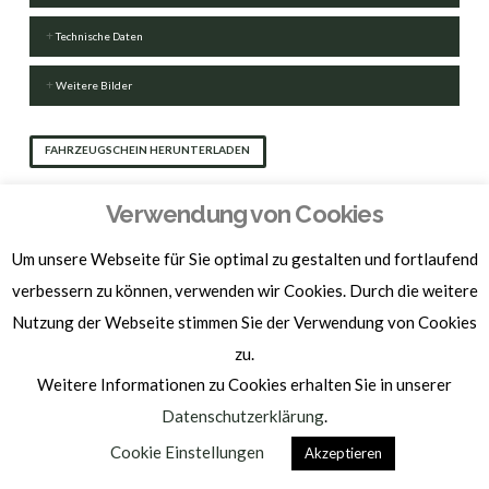
Technische Daten
Weitere Bilder
FAHRZEUGSCHEIN HERUNTERLADEN
Verwendung von Cookies
Um unsere Webseite für Sie optimal zu gestalten und fortlaufend
verbessern zu können, verwenden wir Cookies. Durch die weitere
Homepage by
BAM-WERBUNG
Nutzung der Webseite stimmen Sie der Verwendung von Cookies
IMPRESSUM | DATENSCHUTZ
zu.
Weitere Informationen zu Cookies erhalten Sie in unserer
Datenschutzerklärung
.
Cookie Einstellungen
Akzeptieren