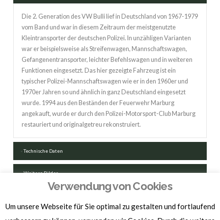
Die 2. Generation des VW Bulli lief in Deutschland von 1967-1979
vom Band und war in diesem Zeitraum der meistgenutzte
Kleintransporter der deutschen Polizei. In unzähligen Varianten
war er beispielsweise als Streifenwagen, Mannschaftswagen,
Gefangenentransporter, leichter Befehlswagen und in weiteren
Funktionen eingesetzt. Das hier gezeigte Fahrzeug ist ein
typischer Polizei-Mannschaftswagen wie er in den 1960er und
1970er Jahren so und ähnlich in ganz Deutschland eingesetzt
wurde. 1994 aus den Beständen der Feuerwehr Marburg
angekauft, wurde er durch den Polizei-Motorsport-Club Marburg
restauriert und originalgetreu rekonstruiert.
Technische Daten
Weitere Bilder
Verwendung von Cookies
FAHRZEUGSCHEIN HERUNTERLADEN
Um unsere Webseite für Sie optimal zu gestalten und fortlaufend