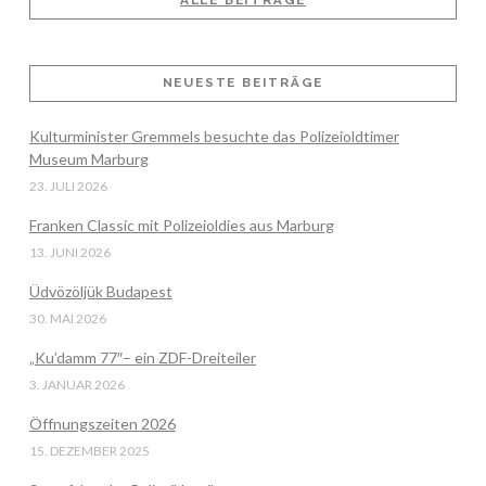
ALLE BEITRÄGE
VIEW POST
NEUESTE BEITRÄGE
Kulturminister Gremmels besuchte das Polizeioldtimer
Museum Marburg
23. JULI 2026
Franken Classic mit Polizeioldies aus Marburg
13. JUNI 2026
Üdvözöljük Budapest
30. MAI 2026
„Ku’damm 77″– ein ZDF-Dreiteiler
3. JANUAR 2026
Öffnungszeiten 2026
15. DEZEMBER 2025