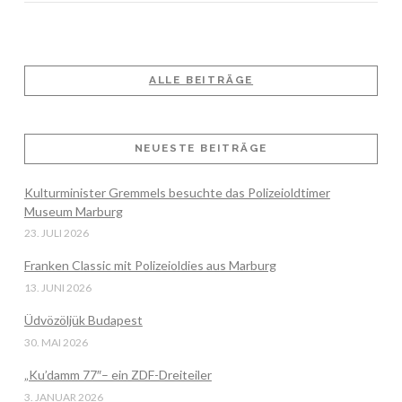
ALLE BEITRÄGE
VIEW POST
NEUESTE BEITRÄGE
Kulturminister Gremmels besuchte das Polizeioldtimer
Museum Marburg
23. JULI 2026
Franken Classic mit Polizeioldies aus Marburg
13. JUNI 2026
Üdvözöljük Budapest
30. MAI 2026
„Ku’damm 77″– ein ZDF-Dreiteiler
3. JANUAR 2026