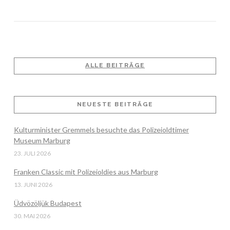
ALLE BEITRÄGE
VIEW POST
NEUESTE BEITRÄGE
Kulturminister Gremmels besuchte das Polizeioldtimer
Museum Marburg
23. JULI 2026
Franken Classic mit Polizeioldies aus Marburg
13. JUNI 2026
Üdvözöljük Budapest
30. MAI 2026