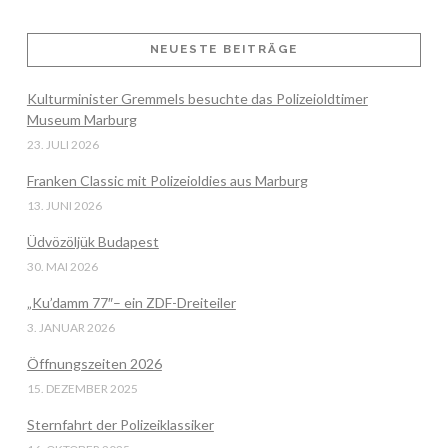
NEUESTE BEITRÄGE
VIEW POST
Kulturminister Gremmels besuchte das Polizeioldtimer
Museum Marburg
23. JULI 2026
Franken Classic mit Polizeioldies aus Marburg
13. JUNI 2026
Üdvözöljük Budapest
30. MAI 2026
„Ku’damm 77″– ein ZDF-Dreiteiler
3. JANUAR 2026
Öffnungszeiten 2026
15. DEZEMBER 2025
Sternfahrt der Polizeiklassiker