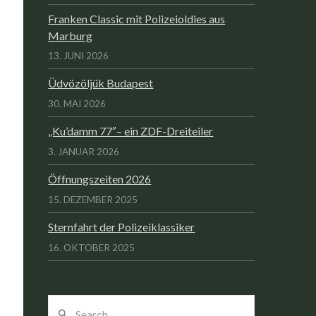
Franken Classic mit Polizeioldies aus
Marburg
13. JUNI 2026
Üdvözöljük Budapest
30. MAI 2026
„Ku’damm 77″– ein ZDF-Dreiteiler
3. JANUAR 2026
Öffnungszeiten 2026
15. DEZEMBER 2025
Sternfahrt der Polizeiklassiker
16. OKTOBER 2025
Search