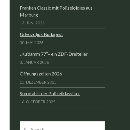
Franken Classic mit Polizeioldies aus
Marburg
13. JUNI 2026
Üdvözöljük Budapest
30. MAI 2026
„Ku’damm 77″– ein ZDF-Dreiteiler
3. JANUAR 2026
Öffnungszeiten 2026
15. DEZEMBER 2025
Sternfahrt der Polizeiklassiker
16. OKTOBER 2025
Search