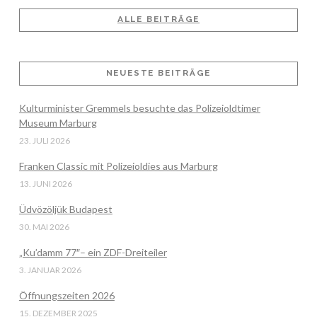
ALLE BEITRÄGE
NEUESTE BEITRÄGE
VIEW POST
Kulturminister Gremmels besuchte das Polizeioldtimer
Museum Marburg
23. JULI 2026
Franken Classic mit Polizeioldies aus Marburg
13. JUNI 2026
Üdvözöljük Budapest
30. MAI 2026
„Ku’damm 77″– ein ZDF-Dreiteiler
3. JANUAR 2026
Öffnungszeiten 2026
15. DEZEMBER 2025