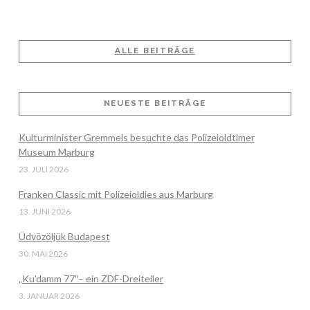
ALLE BEITRÄGE
VIEW POST
NEUESTE BEITRÄGE
Kulturminister Gremmels besuchte das Polizeioldtimer
Museum Marburg
23. JULI 2026
Franken Classic mit Polizeioldies aus Marburg
13. JUNI 2026
Üdvözöljük Budapest
30. MAI 2026
„Ku’damm 77″– ein ZDF-Dreiteiler
3. JANUAR 2026