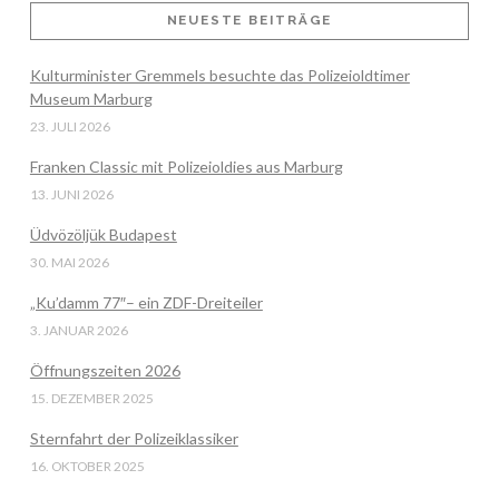
NEUESTE BEITRÄGE
Kulturminister Gremmels besuchte das Polizeioldtimer
Museum Marburg
23. JULI 2026
Franken Classic mit Polizeioldies aus Marburg
13. JUNI 2026
Üdvözöljük Budapest
30. MAI 2026
„Ku’damm 77″– ein ZDF-Dreiteiler
3. JANUAR 2026
Öffnungszeiten 2026
15. DEZEMBER 2025
Sternfahrt der Polizeiklassiker
16. OKTOBER 2025