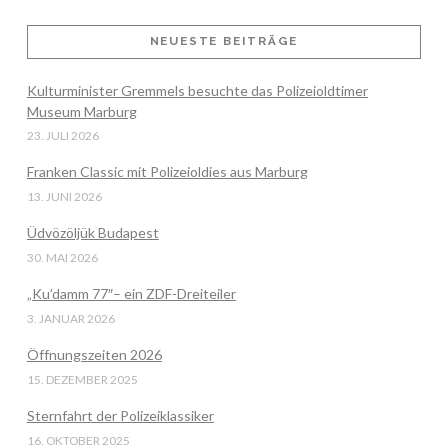
NEUESTE BEITRÄGE
Kulturminister Gremmels besuchte das Polizeioldtimer
VIEW POST
Museum Marburg
23. JULI 2026
Franken Classic mit Polizeioldies aus Marburg
13. JUNI 2026
Üdvözöljük Budapest
30. MAI 2026
„Ku’damm 77″– ein ZDF-Dreiteiler
3. JANUAR 2026
Öffnungszeiten 2026
15. DEZEMBER 2025
Sternfahrt der Polizeiklassiker
16. OKTOBER 2025