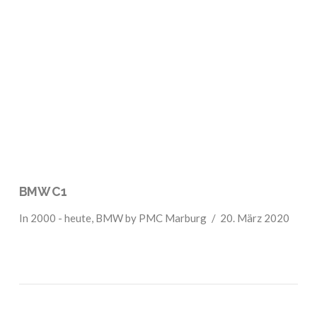
VIEW POST
BMW C1
In
2000 - heute
,
BMW
by PMC Marburg
20. März 2020