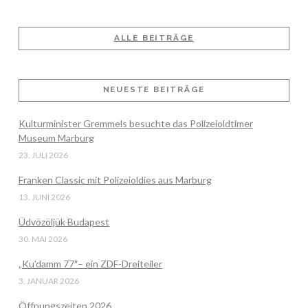
ALLE BEITRÄGE
NEUESTE BEITRÄGE
Kulturminister Gremmels besuchte das Polizeioldtimer
VIEW POST
Museum Marburg
23. JULI 2026
Franken Classic mit Polizeioldies aus Marburg
13. JUNI 2026
Üdvözöljük Budapest
30. MAI 2026
„Ku’damm 77″– ein ZDF-Dreiteiler
3. JANUAR 2026
Öffnungszeiten 2026