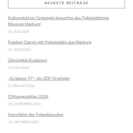
NEUESTE BEITRÄGE
Kulturminister Gremmels besuchte das Polizeioldtimer
VIEW POST
Museum Marburg
23. JULI 2026
Franken Classic mit Polizeioldies aus Marburg
13. JUNI 2026
Üdvözöljük Budapest
30. MAI 2026
„Ku’damm 77″– ein ZDF-Dreiteiler
3. JANUAR 2026
Öffnungszeiten 2026
15. DEZEMBER 2025
Sternfahrt der Polizeiklassiker
16. OKTOBER 2025