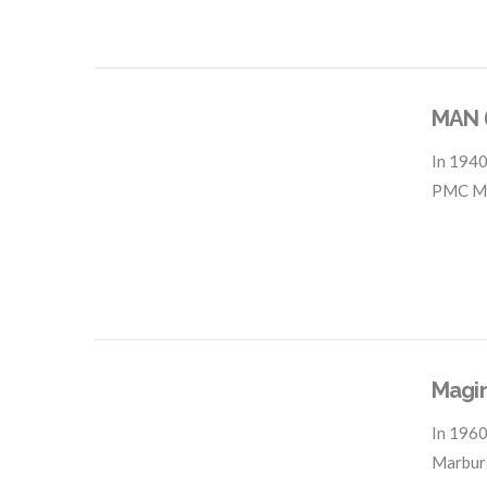
MAN 
In
1940
PMC M
VIEW POST
Magir
In
1960
Marbur