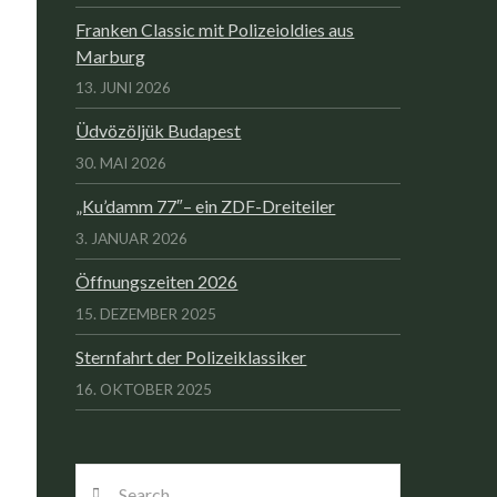
Franken Classic mit Polizeioldies aus
Marburg
13. JUNI 2026
Üdvözöljük Budapest
30. MAI 2026
„Ku’damm 77″– ein ZDF-Dreiteiler
3. JANUAR 2026
Öffnungszeiten 2026
15. DEZEMBER 2025
Sternfahrt der Polizeiklassiker
16. OKTOBER 2025
Search