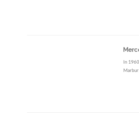
VIEW POST
Merce
In
1960
Marbur
VIEW POST