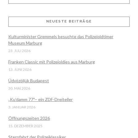
NEUESTE BEITRÄGE
Kulturminister Gremmels besuchte das Polizeioldtimer
VIEW POST
Museum Marburg
23. JULI 2026
Franken Classic mit Polizeioldies aus Marburg
13. JUNI 2026
Üdvözöljük Budapest
30. MAI 2026
„Ku’damm 77″– ein ZDF-Dreiteiler
3. JANUAR 2026
Öffnungszeiten 2026
15. DEZEMBER 2025
Sternfahrt der Polizeiklassiker