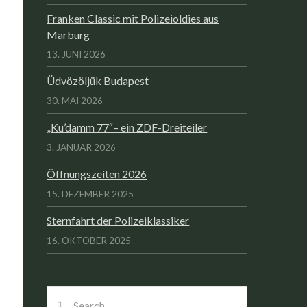
Franken Classic mit Polizeioldies aus
Marburg
13. JUNI 2026
Üdvözöljük Budapest
30. MAI 2026
„Ku’damm 77″– ein ZDF-Dreiteiler
3. JANUAR 2026
Öffnungszeiten 2026
15. DEZEMBER 2025
Sternfahrt der Polizeiklassiker
16. OKTOBER 2025
Search