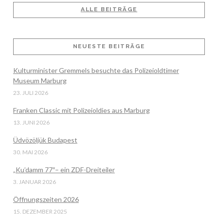
ALLE BEITRÄGE
VIEW POST
NEUESTE BEITRÄGE
Kulturminister Gremmels besuchte das Polizeioldtimer
Museum Marburg
23. JULI 2026
Franken Classic mit Polizeioldies aus Marburg
13. JUNI 2026
Üdvözöljük Budapest
30. MAI 2026
„Ku’damm 77″– ein ZDF-Dreiteiler
3. JANUAR 2026
Öffnungszeiten 2026
15. DEZEMBER 2025