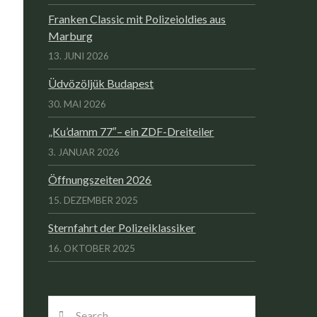
Franken Classic mit Polizeioldies aus
Marburg
13. JUNI 2026
Üdvözöljük Budapest
30. MAI 2026
„Ku’damm 77″– ein ZDF-Dreiteiler
3. JANUAR 2026
Öffnungszeiten 2026
15. DEZEMBER 2025
Sternfahrt der Polizeiklassiker
16. OKTOBER 2025
Search