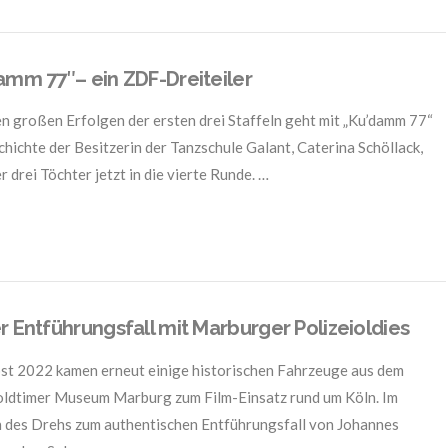
amm 77″– ein ZDF-Dreiteiler
n großen Erfolgen der ersten drei Staffeln geht mit „Ku’damm 77“
chichte der Besitzerin der Tanzschule Galant, Caterina Schöllack,
r drei Töchter jetzt in die vierte Runde. …
r Entführungsfall mit Marburger Polizeioldies
st 2022 kamen erneut einige historischen Fahrzeuge aus dem
oldtimer Museum Marburg zum Film-Einsatz rund um Köln. Im
des Drehs zum authentischen Entführungsfall von Johannes