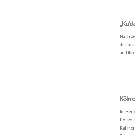
„Ku’d
Nach de
die Ges
und ihre
Kölne
Im Herb
Polizei
Rahmen 