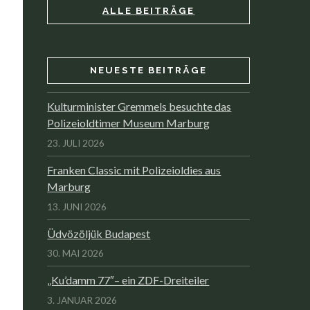
ALLE BEITRÄGE
NEUESTE BEITRÄGE
Kulturminister Gremmels besuchte das
Polizeioldtimer Museum Marburg
23. JULI 2026
Franken Classic mit Polizeioldies aus
Marburg
13. JUNI 2026
Üdvözöljük Budapest
30. MAI 2026
„Ku’damm 77″– ein ZDF-Dreiteiler
3. JANUAR 2026