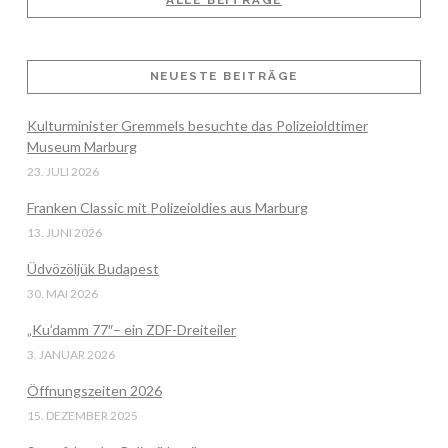
ALLE BEITRÄGE
VIEW POST
NEUESTE BEITRÄGE
Kulturminister Gremmels besuchte das Polizeioldtimer
Museum Marburg
23. JULI 2026
Franken Classic mit Polizeioldies aus Marburg
13. JUNI 2026
Üdvözöljük Budapest
30. MAI 2026
„Ku’damm 77″– ein ZDF-Dreiteiler
3. JANUAR 2026
Öffnungszeiten 2026
15. DEZEMBER 2025