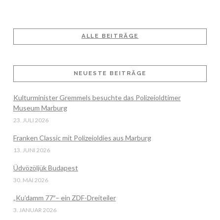
ALLE BEITRÄGE
VIEW POST
NEUESTE BEITRÄGE
Kulturminister Gremmels besuchte das Polizeioldtimer
Museum Marburg
23. JULI 2026
Franken Classic mit Polizeioldies aus Marburg
13. JUNI 2026
Üdvözöljük Budapest
30. MAI 2026
„Ku’damm 77″– ein ZDF-Dreiteiler
3. JANUAR 2026