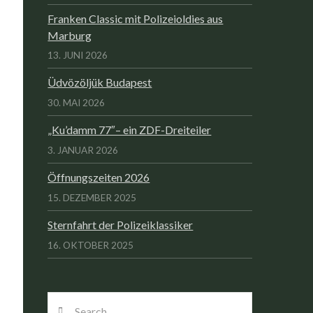
Franken Classic mit Polizeioldies aus
Marburg
13. JUNI 2026
Üdvözöljük Budapest
30. MAI 2026
„Ku’damm 77″– ein ZDF-Dreiteiler
3. JANUAR 2026
Öffnungszeiten 2026
15. DEZEMBER 2025
Sternfahrt der Polizeiklassiker
16. OKTOBER 2025
Search