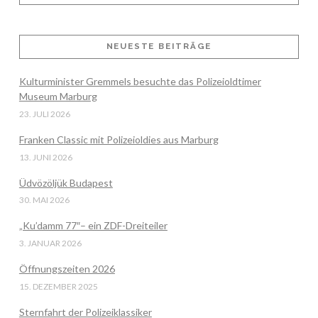
NEUESTE BEITRÄGE
VIEW POST
Kulturminister Gremmels besuchte das Polizeioldtimer
Museum Marburg
23. JULI 2026
Franken Classic mit Polizeioldies aus Marburg
13. JUNI 2026
Üdvözöljük Budapest
30. MAI 2026
„Ku’damm 77″– ein ZDF-Dreiteiler
3. JANUAR 2026
Öffnungszeiten 2026
15. DEZEMBER 2025
Sternfahrt der Polizeiklassiker