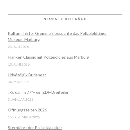
NEUESTE BEITRÄGE
VIEW POST
Kulturminister Gremmels besuchte das Polizeioldtimer
Museum Marburg
23. JULI 2026
Franken Classic mit Polizeioldies aus Marburg
13. JUNI 2026
Üdvözöljük Budapest
30. MAI 2026
„Ku’damm 77″– ein ZDF-Dreiteiler
3. JANUAR 2026
Öffnungszeiten 2026
15. DEZEMBER 2025
Sternfahrt der Polizeiklassiker