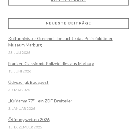
ALLE BEITRÄGE
VIEW POST
NEUESTE BEITRÄGE
Kulturminister Gremmels besuchte das Polizeioldtimer
Museum Marburg
23. JULI 2026
Franken Classic mit Polizeioldies aus Marburg
13. JUNI 2026
Üdvözöljük Budapest
30. MAI 2026
„Ku’damm 77″– ein ZDF-Dreiteiler
3. JANUAR 2026
Öffnungszeiten 2026
15. DEZEMBER 2025