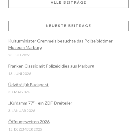
ALLE BEITRÄGE
VIEW POST
NEUESTE BEITRÄGE
Kulturminister Gremmels besuchte das Polizeioldtimer
Museum Marburg
23. JULI 2026
Franken Classic mit Polizeioldies aus Marburg
13. JUNI 2026
Üdvözöljük Budapest
30. MAI 2026
„Ku’damm 77″– ein ZDF-Dreiteiler
3. JANUAR 2026
Öffnungszeiten 2026
15. DEZEMBER 2025