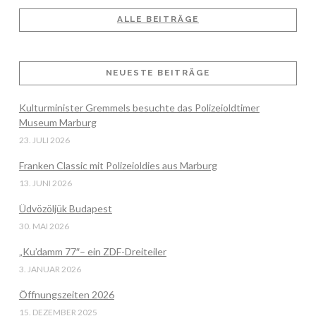
ALLE BEITRÄGE
NEUESTE BEITRÄGE
VIEW POST
Kulturminister Gremmels besuchte das Polizeioldtimer
Museum Marburg
23. JULI 2026
Franken Classic mit Polizeioldies aus Marburg
13. JUNI 2026
Üdvözöljük Budapest
30. MAI 2026
„Ku’damm 77″– ein ZDF-Dreiteiler
3. JANUAR 2026
Öffnungszeiten 2026
15. DEZEMBER 2025