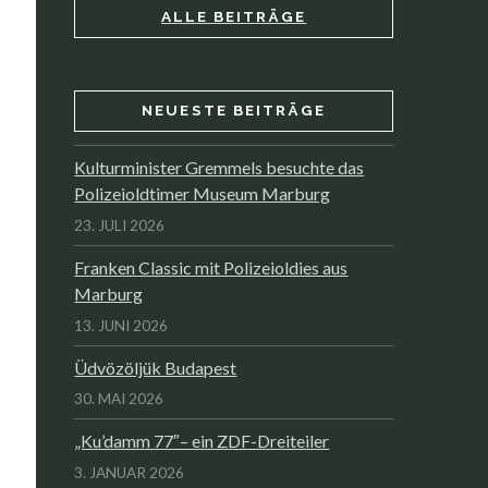
ALLE BEITRÄGE
NEUESTE BEITRÄGE
Kulturminister Gremmels besuchte das
Polizeioldtimer Museum Marburg
23. JULI 2026
Franken Classic mit Polizeioldies aus
Marburg
13. JUNI 2026
Üdvözöljük Budapest
30. MAI 2026
„Ku’damm 77″– ein ZDF-Dreiteiler
3. JANUAR 2026