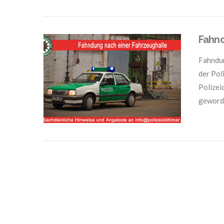
Fahnd
Fahndun
der Pol
Polizei
geworde