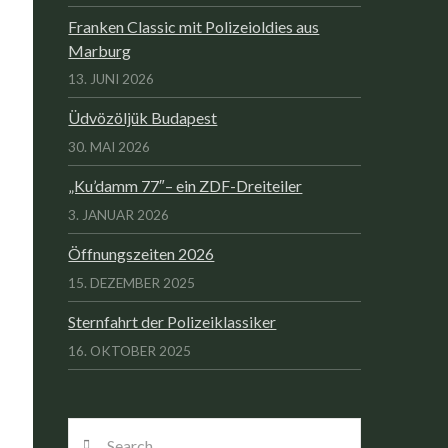
Franken Classic mit Polizeioldies aus
Marburg
13. JUNI 2026
Üdvözöljük Budapest
30. MAI 2026
„Ku’damm 77″– ein ZDF-Dreiteiler
3. JANUAR 2026
Öffnungszeiten 2026
15. DEZEMBER 2025
Sternfahrt der Polizeiklassiker
16. OKTOBER 2025
Search