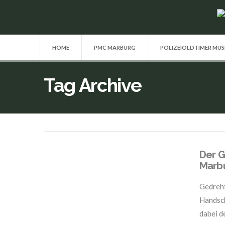
HOME
PMC MARBURG
POLIZEIOLDTIMER MU
Tag Archive
Der G
Marbu
Gedreht
Handsch
dabei d