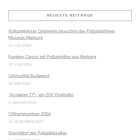
NEUESTE BEITRÄGE
VIEW POST
Kulturminister Gremmels besuchte das Polizeioldtimer
Museum Marburg
23. JULI 2026
Franken Classic mit Polizeioldies aus Marburg
13. JUNI 2026
Üdvözöljük Budapest
30. MAI 2026
„Ku’damm 77″– ein ZDF-Dreiteiler
3. JANUAR 2026
Öffnungszeiten 2026
15. DEZEMBER 2025
Sternfahrt der Polizeiklassiker