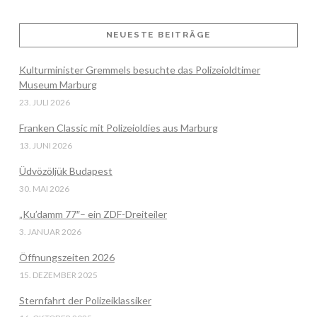
NEUESTE BEITRÄGE
VIEW POST
Kulturminister Gremmels besuchte das Polizeioldtimer
Museum Marburg
23. JULI 2026
Franken Classic mit Polizeioldies aus Marburg
13. JUNI 2026
Üdvözöljük Budapest
30. MAI 2026
„Ku’damm 77″– ein ZDF-Dreiteiler
3. JANUAR 2026
Öffnungszeiten 2026
15. DEZEMBER 2025
Sternfahrt der Polizeiklassiker