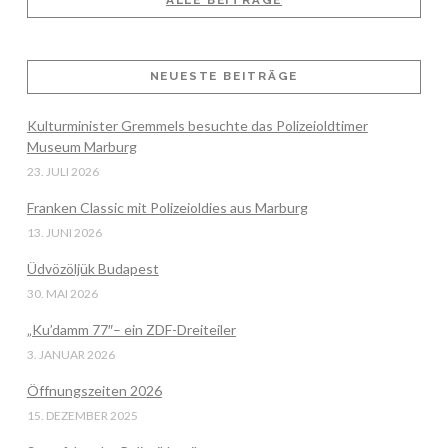
ALLE BEITRÄGE
VIEW POST
NEUESTE BEITRÄGE
Kulturminister Gremmels besuchte das Polizeioldtimer
Museum Marburg
23. JULI 2026
Franken Classic mit Polizeioldies aus Marburg
13. JUNI 2026
Üdvözöljük Budapest
30. MAI 2026
„Ku’damm 77″– ein ZDF-Dreiteiler
3. JANUAR 2026
Öffnungszeiten 2026
15. DEZEMBER 2025