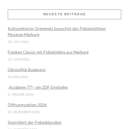
NEUESTE BEITRÄGE
VIEW POST
Kulturminister Gremmels besuchte das Polizeioldtimer
Museum Marburg
23. JULI 2026
Franken Classic mit Polizeioldies aus Marburg
13. JUNI 2026
Üdvözöljük Budapest
30. MAI 2026
„Ku’damm 77″– ein ZDF-Dreiteiler
3. JANUAR 2026
Öffnungszeiten 2026
15. DEZEMBER 2025
Sternfahrt der Polizeiklassiker