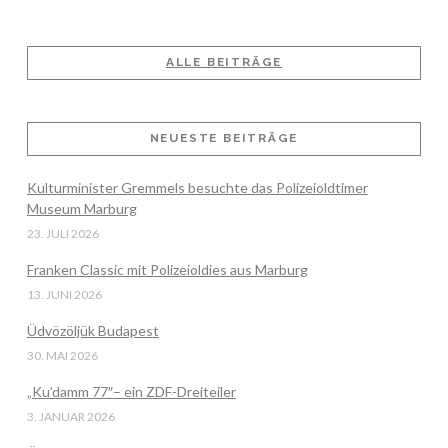
ALLE BEITRÄGE
NEUESTE BEITRÄGE
Kulturminister Gremmels besuchte das Polizeioldtimer
Museum Marburg
23. JULI 2026
Franken Classic mit Polizeioldies aus Marburg
13. JUNI 2026
Üdvözöljük Budapest
30. MAI 2026
„Ku’damm 77″– ein ZDF-Dreiteiler
3. JANUAR 2026