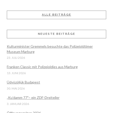
ALLE BEITRÄGE
NEUESTE BEITRÄGE
Kulturminister Gremmels besuchte das Polizeioldtimer
Museum Marburg
23. JULI 2026
Franken Classic mit Polizeioldies aus Marburg
13. JUNI 2026
Üdvözöljük Budapest
30. MAI 2026
„Ku’damm 77″– ein ZDF-Dreiteiler
3. JANUAR 2026
Öffnungszeiten 2026