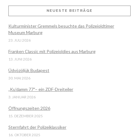
NEUESTE BEITRÄGE
Kulturminister Gremmels besuchte das Polizeioldtimer
Museum Marburg
23. JULI 2026
Franken Classic mit Polizeioldies aus Marburg
13. JUNI 2026
Üdvözöljük Budapest
30. MAI 2026
„Ku’damm 77″– ein ZDF-Dreiteiler
3. JANUAR 2026
Öffnungszeiten 2026
15. DEZEMBER 2025
Sternfahrt der Polizeiklassiker
16. OKTOBER 2025